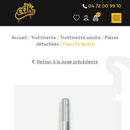
04 72 00 99 10
0
Accueil
/
Trottinette
/
Trottinette adulte
/
Pièces
détachées
/ Fourche Sprite
Retour à la page précédente