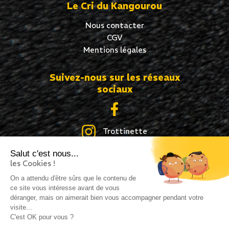
Le Cri du Kangourou
Nous contacter
CGV
Mentions légales
Suivez-nous sur les réseaux
sociaux
Trottinette
Salut c'est nous...
Skate
les Cookies !
Roller
On a attendu d'être sûrs que le contenu de
ce site vous intéresse avant de vous
déranger, mais on aimerait bien vous accompagner pendant votre
visite...
C'est OK pour vous ?