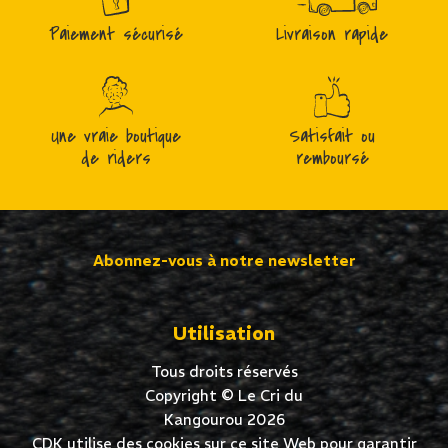
Paiement sécurisé
Livraison rapide
Une vraie boutique
Satisfait ou
de riders
remboursé
Abonnez-vous à notre newsletter
Utilisation
Tous droits réservés
Copyright © Le Cri du
Kangourou 2026
CDK utilise des cookies sur ce site Web pour garantir