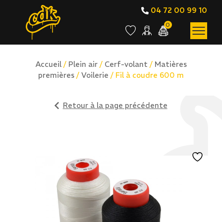
04 72 00 99 10
0
Accueil
/
Plein air
/
Cerf-volant
/
Matières
premières
/
Voilerie
/ Fil à coudre 600 m
Retour à la page précédente