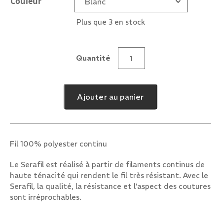
Couleur
Plus que 3 en stock
Quantité
quantité
de
Fil
Ajouter au panier
à
coudre
600
m
Fil 100% polyester continu
Le Serafil est réalisé à partir de filaments continus de
haute ténacité qui rendent le fil très résistant. Avec le
Serafil, la qualité, la résistance et l’aspect des coutures
sont irréprochables.