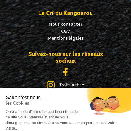
Le Cri du Kangourou
Nous contacter
CGV
Mentions légales
Suivez-nous sur les réseaux
sociaux
Trottinette
Salut c'est nous...
Skate
les Cookies !
Roller
On a attendu d'être sûrs que le contenu de
ce site vous intéresse avant de vous
déranger, mais on aimerait bien vous accompagner pendant votre
visite...