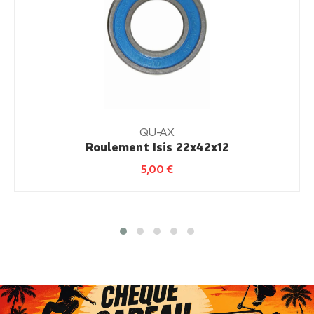
QU-AX
Roulement Isis 22x42x12
5,00
€