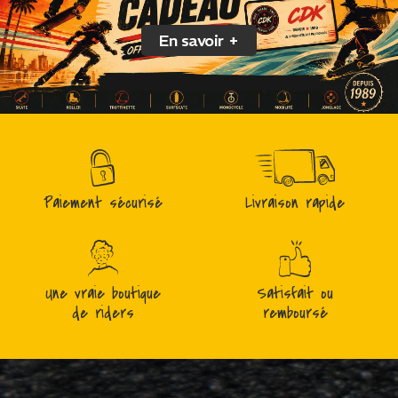
En savoir +
Paiement sécurisé
Livraison rapide
Une vraie boutique
Satisfait ou
de riders
remboursé