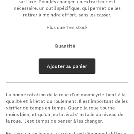
sur l’axe. Pour les changer, un extracteur est
nécessaire, un outil spécifique, qui permet de les
retirer à moindre effort, sans les casser.
Plus que 1 en stock
Quantité
quantité
de
Extracteur
Ajouter au panier
de
roulements
V2
La bonne rotation de la roue d’un monocycle tient à la
qualité et à l’état du roulement. Il est important de les
vérifier de temps en temps. Quand la roue tourne
moins bien, et qu’un jeu latéral s’installe au niveau de
la roue, il est temps de penser à les changer.
Extraire un roulement cassé est extrêmement difficile.