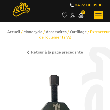
04 72 00 99 10
0
Accueil
/
Monocycle
/
Accessoires
/
Outillage
/ Extracteur
de roulements V2
Retour à la page précédente