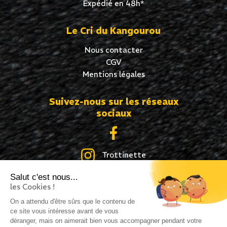
Expédié en 48h*
Le Cri du Kangourou
Nous contacter
CGV
Mentions légales
Suivez-nous sur les réseaux
sociaux
Trottinette
Salut c'est nous...
Skate
les Cookies !
Roller
On a attendu d'être sûrs que le contenu de
ce site vous intéresse avant de vous
déranger, mais on aimerait bien vous accompagner pendant votre