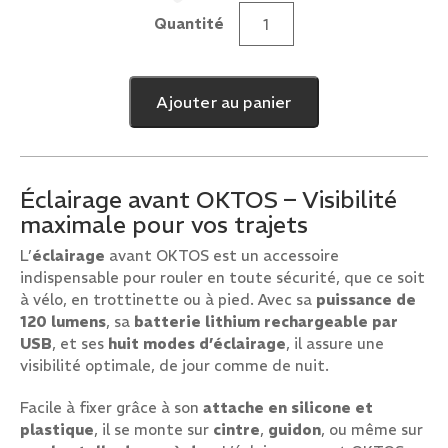
Quantité
quantité
de
Eclairage
Ajouter au panier
Velo
avant
Oktos
Éclairage avant OKTOS – Visibilité
maximale pour vos trajets
L’
éclairage
avant OKTOS est un accessoire
indispensable pour rouler en toute sécurité, que ce soit
à vélo, en trottinette ou à pied. Avec sa
puissance de
120 lumens
, sa
batterie lithium rechargeable par
USB
, et ses
huit modes d’éclairage
, il assure une
visibilité optimale, de jour comme de nuit.
Facile à fixer grâce à son
attache en silicone et
plastique
, il se monte sur
cintre
,
guidon
, ou même sur