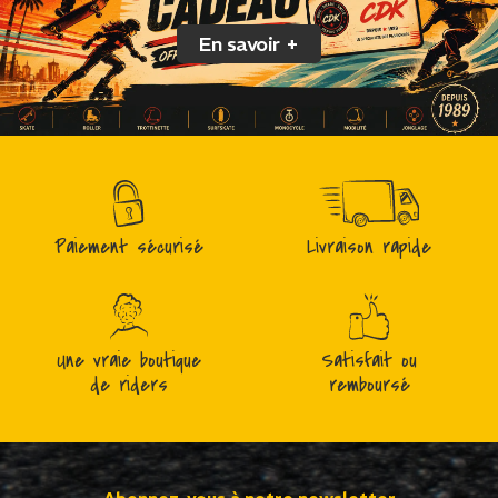
En savoir +
Paiement sécurisé
Livraison rapide
Une vraie boutique
Satisfait ou
de riders
remboursé