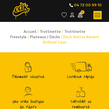
04 72 00 99 10
0
Accueil
/
Trottinette
/
Trottinette
freestyle
/
Plateaux / Decks
/ Deck Native Advent
Refined Cove
Paiement sécurisé
Livraison rapide
Une vraie boutique
Satisfait ou
de riders
remboursé