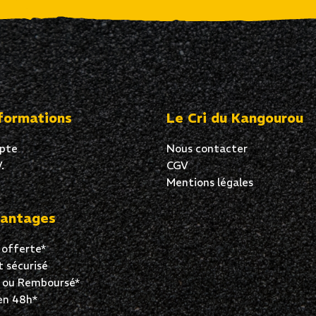
formations
Le Cri du Kangourou
pte
Nous contacter
.
CGV
Mentions légales
antages
 offerte*
 sécurisé
t ou Remboursé*
en 48h*