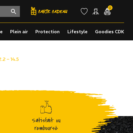
0
re
Plein air
Protection
Lifestyle
Goodies CDK
2 – 14.5
Satisfait ou
remboursé