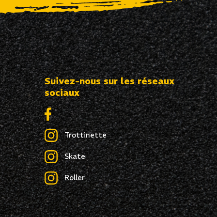
Suivez-nous sur les réseaux
sociaux
Trottinette
Skate
Roller