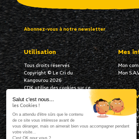
Abonnez-vous à notre newsletter
Utilisation
Mes in
Tous droits réservés
Mon com
Copyright © Le Cri du
Mon S.A.V
Kangourou 2026
CDK utilise des cookies sur ce
site Web pour garantir une
Mes av
Salut c'est nous...
excellente expérience de
les Cookies !
Livraison
navigation à tous ses
On a attendu d'être sûrs que le contenu
Paiement
utilisateurs. En poursuivant
de ce site vous intéresse avant de
Satisfai
votre navigation, vous acceptez
vous déranger, mais on aimerait bien vous accompagner pendant
Expédié 
l’utilisation de cookies.
votre visite...
C'est OK pour vous ?