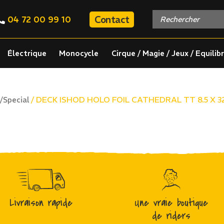
Contact
04 72 00 99 10
Électrique
Monocycle
Cirque / Magie / Jeux / Equilib
/ DECK ISHOD HOLO FOIL CATHEDRAL TT 8.5 X 32.
/Special
Livraison rapide
Une vraie boutique
de riders