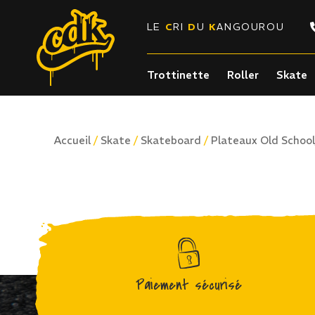
LE
C
RI
D
U
K
ANGOUROU
Trottinette
Roller
Skate
/
/
/
Accueil
Skate
Skateboard
Plateaux Old School
Paiement sécurisé