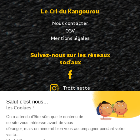
Le Cri du Kangourou
Nous contacter
CGV
Mentions légales
Suivez-nous sur les réseaux
sociaux
Trottinette
Salut c'est nous...
Skate
les Cookies !
Roller
On a attendu d'être sûrs que le contenu de
ce site vous intéresse avant de vous
déranger, mais on aimerait bien vous accompagner pendant votre
visite...