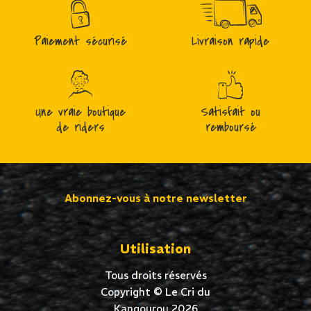
Paiement sécurisé
Livraison rapide
Une vraie boutique
Satisfait ou
de riders
remboursé
Abonnez-vous à notre newsletter
Utilisation
Tous droits réservés
Copyright © Le Cri du
Kangourou 2026