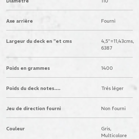
Diamètre
110
Axe arrière
Fourni
Largeur du deck en "et cms
4,5"=11,43cms,
6387
Poids en grammes
1400
Poids du deck notes....
Trés léger
Jeu de direction fourni
Non fourni
Couleur
Gris,
Multicolore