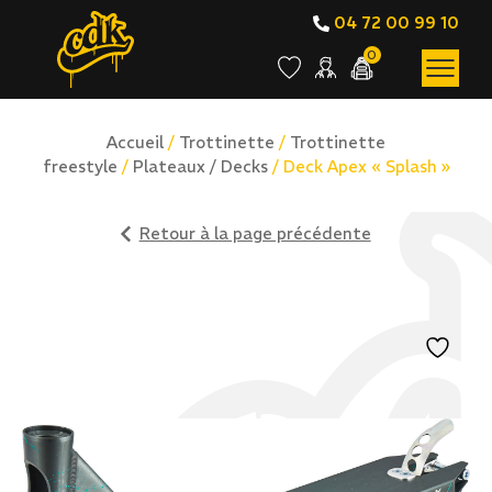
04 72 00 99 10
0
Accueil
/
Trottinette
/
Trottinette
freestyle
/
Plateaux / Decks
/ Deck Apex « Splash »
Retour à la page précédente