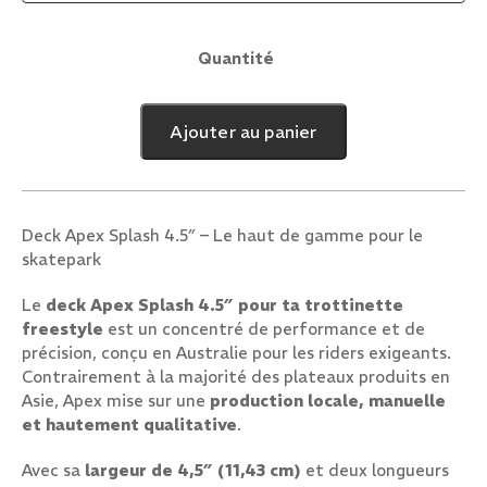
Quantité
quantité
de
Deck
Ajouter au panier
Apex
"Splash"
Deck Apex Splash 4.5″ – Le haut de gamme pour le
skatepark
Le
deck Apex Splash 4.5″ pour ta trottinette
freestyle
est un concentré de performance et de
précision, conçu en Australie pour les riders exigeants.
Contrairement à la majorité des plateaux produits en
Asie, Apex mise sur une
production locale, manuelle
et hautement qualitative
.
Avec sa
largeur de 4,5″ (11,43 cm)
et deux longueurs