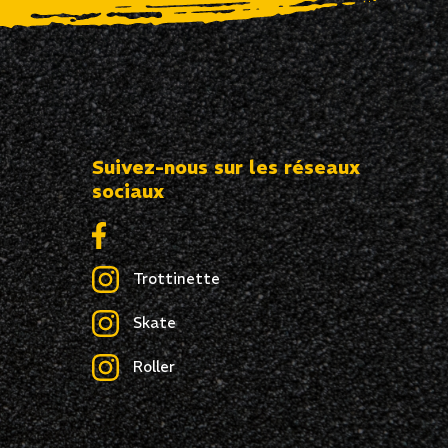
Suivez-nous sur les réseaux
sociaux
Trottinette
Skate
Roller