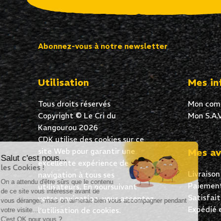
Abonnez-vous à notre newsletter
Utilisation
Mes in
Tous droits réservés
Mon com
Copyright © Le Cri du
Mon S.A.V
Kangourou 2026
CDK utilise des cookies sur ce
site Web pour garantir une
Mes av
Salut c'est nous...
excellente expérience de
les Cookies !
Livraison
navigation à tous ses
On a attendu d'être sûrs que le contenu
Paiement
utilisateurs. En poursuivant
de ce site vous intéresse avant de
Satisfai
votre navigation, vous acceptez
vous déranger, mais on aimerait bien vous accompagner pendant
Expédié 
l’utilisation de cookies.
votre visite...
C'est OK pour vous ?