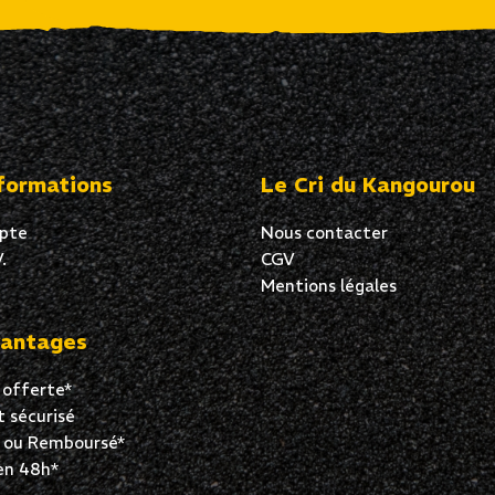
formations
Le Cri du Kangourou
pte
Nous contacter
.
CGV
Mentions légales
antages
 offerte*
 sécurisé
t ou Remboursé*
en 48h*