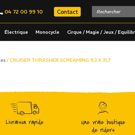
Contact
04 72 00 99 10
Électrique
Monocycle
Cirque / Magie / Jeux / Equilib
/ CRUISER THRASHER SCREAMING 9.3 X 31.7
tes
Livraison rapide
Une vraie boutique
de riders