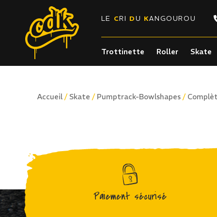
LE
C
RI
D
U
K
ANGOUROU
Trottinette
Roller
Skate
/
/
/
Accueil
Skate
Pumptrack-Bowlshapes
Complè
Paiement sécurisé