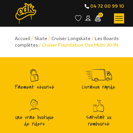
04 72 00 99 10
0
Accueil
/
Skate
/
Cruiser Longskate
/
Les Boards
complètes
/ Cruiser Foundation Oso Multi 30 IN
Paiement sécurisé
Livraison rapide
Une vraie boutique
Satisfait ou
de riders
remboursé