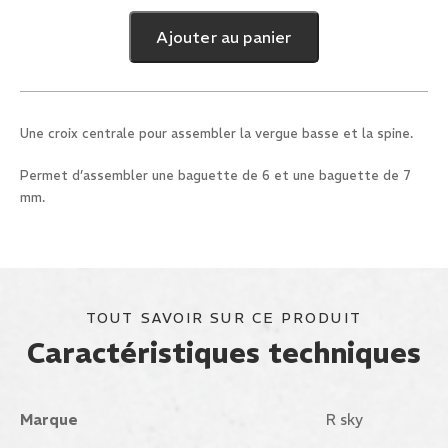
de
Croix
Ajouter au panier
centrale
6/7
mm
Une croix centrale pour assembler la vergue basse et la spine.
Permet d’assembler une baguette de 6 et une baguette de 7
mm.
TOUT SAVOIR SUR CE PRODUIT
Caractéristiques techniques
Marque
R sky