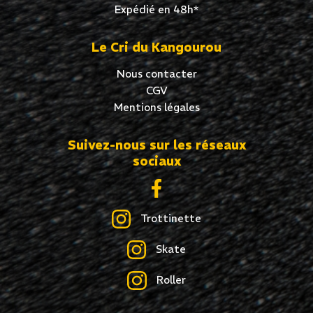
Expédié en 48h*
Le Cri du Kangourou
Nous contacter
CGV
Mentions légales
Suivez-nous sur les réseaux
sociaux
Trottinette
Salut c'est nous...
Skate
les Cookies !
Roller
On a attendu d'être sûrs que le contenu de
ce site vous intéresse avant de vous
déranger, mais on aimerait bien vous accompagner pendant votre