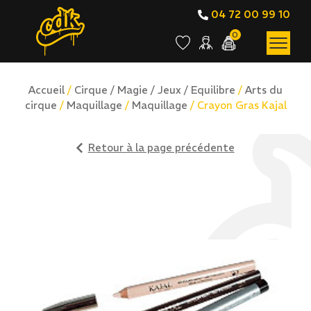
04 72 00 99 10
0
Accueil
/
Cirque / Magie / Jeux / Equilibre
/
Arts du
cirque
/
Maquillage
/
Maquillage
/ Crayon Gras Kajal
Retour à la page précédente