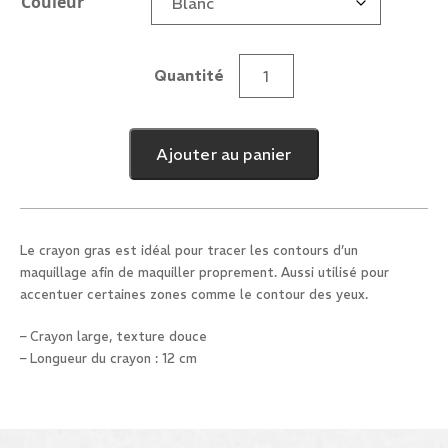
Couleur
Quantité
quantité
de
Crayon
Ajouter au panier
Gras
Kajal
Le crayon gras est idéal pour tracer les contours d’un
maquillage afin de maquiller proprement. Aussi utilisé pour
accentuer certaines zones comme le contour des yeux.
– Crayon large, texture douce
– Longueur du crayon : 12 cm