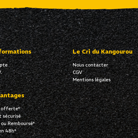
formations
Le Cri du Kangourou
pte
Nous contacter
.
CGV
Mentions légales
antages
 offerte*
 sécurisé
t ou Remboursé*
en 48h*