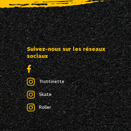
Suivez-nous sur les réseaux
sociaux
Trottinette
Skate
Roller