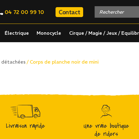
Contact
04 72 00 99 10
Électrique
Monocycle
Cirque / Magie / Jeux / Equilib
/ Corps de planche noir de mini
s détachées
Livraison rapide
Une vraie boutique
de riders