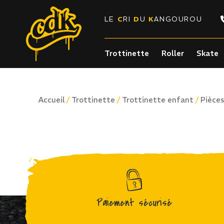
LE
C
RI
D
U
K
ANGOUROU
Trottinette
Roller
Skate
/
/
/
Accueil
Trottinette
Trottinette enfant
Pièce
Paiement sécurisé