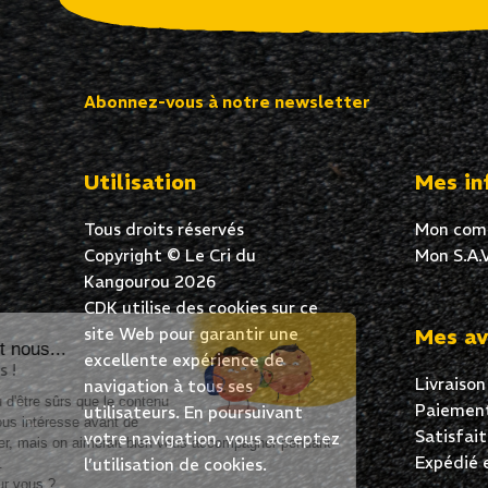
Abonnez-vous à notre newsletter
Utilisation
Mes in
Tous droits réservés
Mon com
Copyright © Le Cri du
Mon S.A.V
Kangourou 2026
CDK utilise des cookies sur ce
site Web pour garantir une
Mes av
Salut c'est nous...
excellente expérience de
les Cookies !
Livraison
navigation à tous ses
On a attendu d'être sûrs que le contenu
Paiement
utilisateurs. En poursuivant
de ce site vous intéresse avant de
Satisfai
votre navigation, vous acceptez
vous déranger, mais on aimerait bien vous accompagner pendant
Expédié 
l’utilisation de cookies.
votre visite...
C'est OK pour vous ?