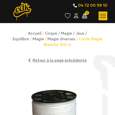
04 72 00 99 10
0
Accueil
/
Cirque / Magie / Jeux /
Equilibre
/
Magie
/
Magie diverses
/ Corde Magie
Blanche 100 m
Retour à la page précédente