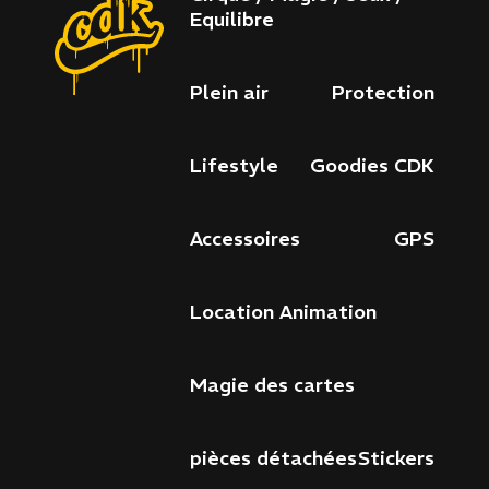
Equilibre
Paiement
Livraison
Plein air
Protection
sécurisé
rapide
Lifestyle
Goodies CDK
Une
Satisfait
Accessoires
GPS
vraie
ou
boutique
remboursé
Abonnez-vous à notre newsletter
Location Animation
de
riders
Magie des cartes
Utilisation
Tous droits réservés
pièces détachées
Stickers
Copyright © Le Cri du