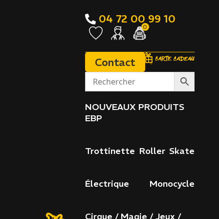
04 72 00 99 10
0
Contact
NOUVEAUX PRODUITS
Accueil
/
Électrique
/
Trottinette
EBP
électrique
/
Accessoires
/ Contrôleur SPORT
rond – câble court
Trottinette
Roller
Skate
Électrique
Monocycle
Cirque / Magie / Jeux /