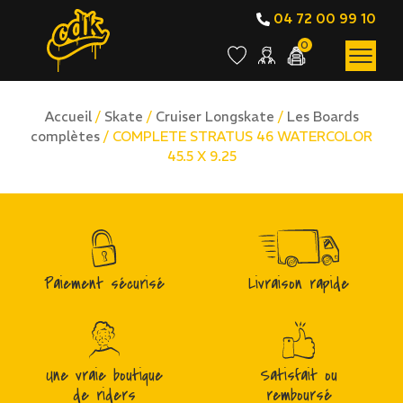
04 72 00 99 10
0
Accueil
/
Skate
/
Cruiser Longskate
/
Les Boards
complètes
/ COMPLETE STRATUS 46 WATERCOLOR
45.5 X 9.25
Paiement sécurisé
Livraison rapide
Une vraie boutique
Satisfait ou
de riders
remboursé