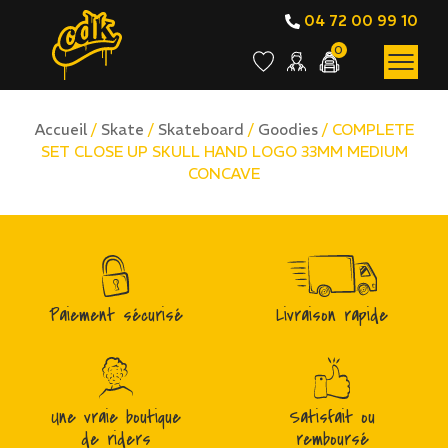
04 72 00 99 10
0
Accueil
/
Skate
/
Skateboard
/
Goodies
/ COMPLETE
SET CLOSE UP SKULL HAND LOGO 33MM MEDIUM
CONCAVE
Paiement sécurisé
Livraison rapide
Une vraie boutique
Satisfait ou
de riders
remboursé