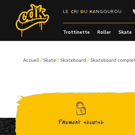
LE
C
RI
D
U
K
ANGOUROU
Trottinette
Roller
Skate
/
/
/
Accueil
Skate
Skateboard
Skateboard comple
Paiement sécurisé