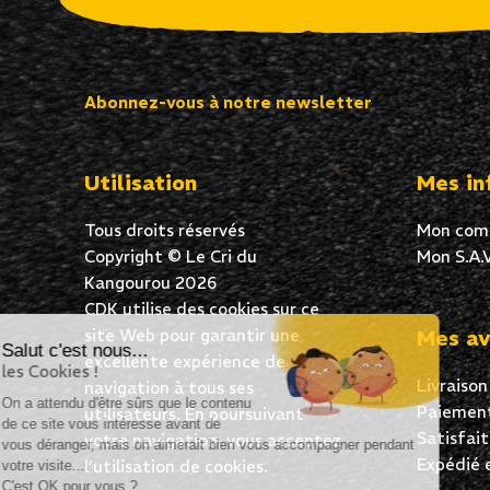
Abonnez-vous à notre newsletter
Utilisation
Mes in
Tous droits réservés
Mon com
Copyright © Le Cri du
Mon S.A.V
Kangourou 2026
CDK utilise des cookies sur ce
site Web pour garantir une
Mes av
Salut c'est nous...
excellente expérience de
les Cookies !
Livraison
navigation à tous ses
On a attendu d'être sûrs que le contenu
Paiement
utilisateurs. En poursuivant
de ce site vous intéresse avant de
Satisfai
votre navigation, vous acceptez
vous déranger, mais on aimerait bien vous accompagner pendant
Expédié 
l’utilisation de cookies.
votre visite...
C'est OK pour vous ?