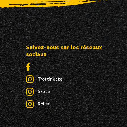
Suivez-nous sur les réseaux
sociaux
Trottinette
Skate
Roller