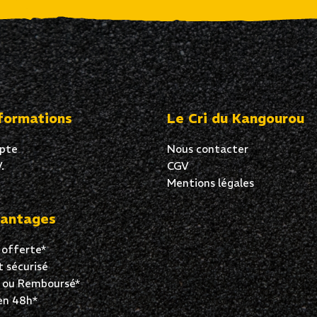
formations
Le Cri du Kangourou
pte
Nous contacter
.
CGV
Mentions légales
antages
 offerte*
 sécurisé
t ou Remboursé*
en 48h*