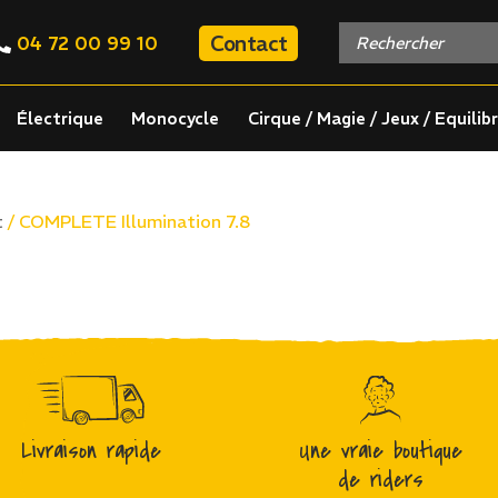
Contact
04 72 00 99 10
Électrique
Monocycle
Cirque / Magie / Jeux / Equilib
/ COMPLETE Illumination 7.8
t
Livraison rapide
Une vraie boutique
de riders