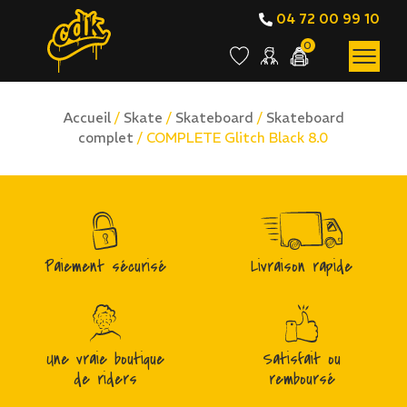
04 72 00 99 10
0
Accueil
/
Skate
/
Skateboard
/
Skateboard
complet
/ COMPLETE Glitch Black 8.0
Paiement sécurisé
Livraison rapide
Une vraie boutique
Satisfait ou
de riders
remboursé