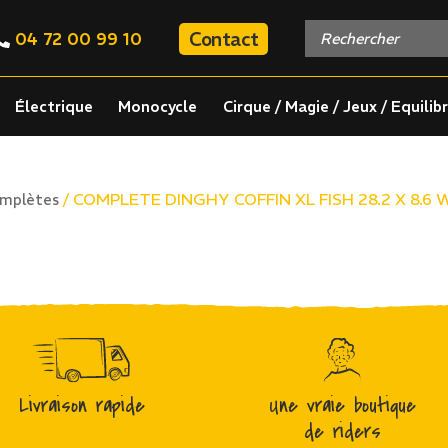
Contact
04 72 00 99 10
Électrique
Monocycle
Cirque / Magie / Jeux / Equilib
/ COMPLETE DINGHY COFFIN XL FISH 28.2 X 8.6 W
omplètes
Livraison rapide
Une vraie boutique
de riders