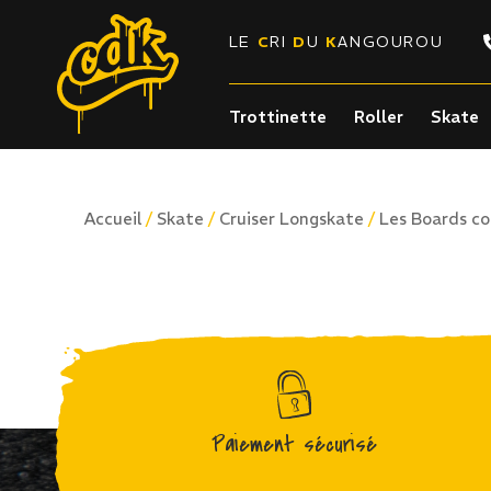
LE
C
RI
D
U
K
ANGOUROU
Trottinette
Roller
Skate
/
/
/
Accueil
Skate
Cruiser Longskate
Les Boards c
Paiement sécurisé