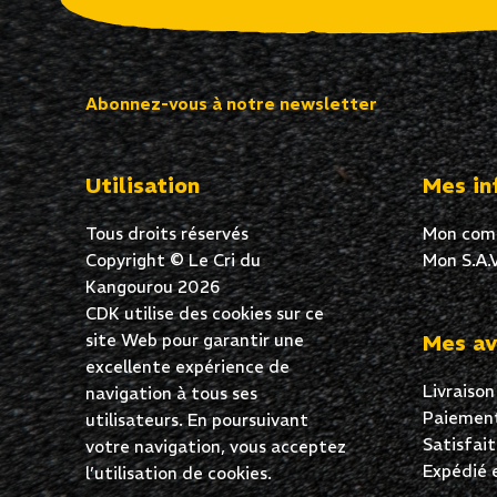
Abonnez-vous à notre newsletter
Utilisation
Mes in
Tous droits réservés
Mon com
Copyright © Le Cri du
Mon S.A.V
Kangourou 2026
CDK utilise des cookies sur ce
site Web pour garantir une
Mes av
excellente expérience de
Salut c'est nous...
Livraison
navigation à tous ses
les Cookies !
Paiement
utilisateurs. En poursuivant
On a attendu d'être sûrs que le contenu de ce site vous intéresse
Satisfai
votre navigation, vous acceptez
avant de vous déranger, mais on aimerait bien vous
Expédié 
l’utilisation de cookies.
accompagner pendant votre visite...
C'est OK pour vous ?