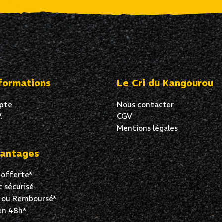
formations
Le Cri du Kangourou
pte
Nous contacter
.
CGV
Mentions légales
antages
 offerte*
 sécurisé
t ou Remboursé*
en 48h*