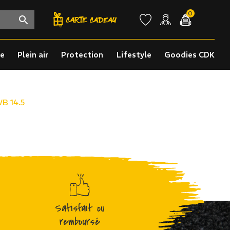
0
re
Plein air
Protection
Lifestyle
Goodies CDK
B 14.5
Satisfait ou
remboursé