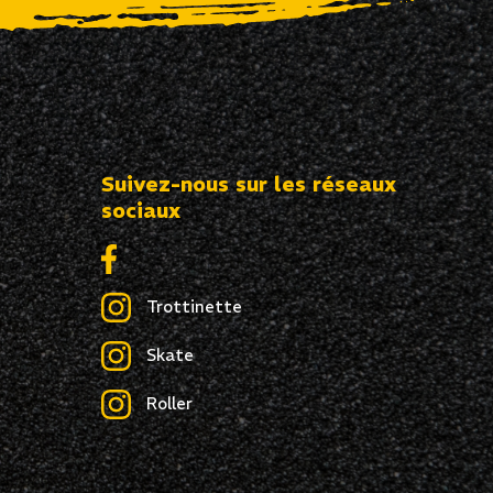
Suivez-nous sur les réseaux
sociaux
Trottinette
Skate
Roller