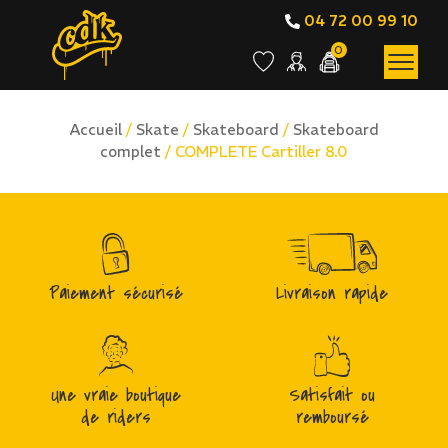
04 72 00 99 10
0
Accueil
/
Skate
/
Skateboard
/
Skateboard
complet
/ COMPLETE Cartiller 8.0
Paiement sécurisé
Livraison rapide
Une vraie boutique
Satisfait ou
de riders
remboursé