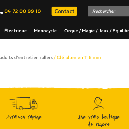
Contact
04 72 00 99 10
Électrique
Monocycle
Cirque / Magie / Jeux / Equilib
/ Clé allen en T 6 mm
oduits d'entretien rollers
Livraison rapide
Une vraie boutique
de riders