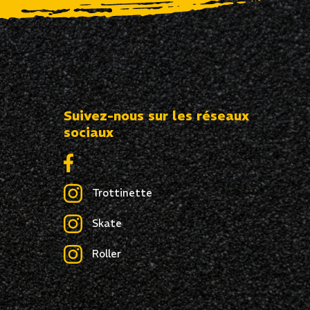
Suivez-nous sur les réseaux
sociaux
Trottinette
Skate
Roller