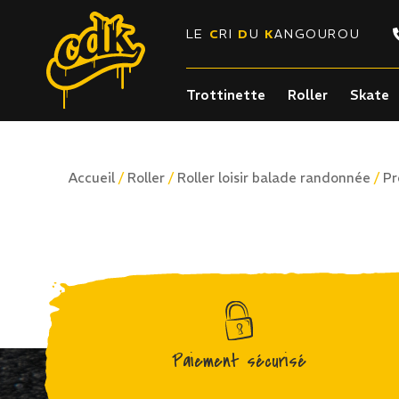
LE
C
RI
D
U
K
ANGOUROU
Trottinette
Roller
Skate
/
/
/
Accueil
Roller
Roller loisir balade randonnée
Pr
Paiement sécurisé