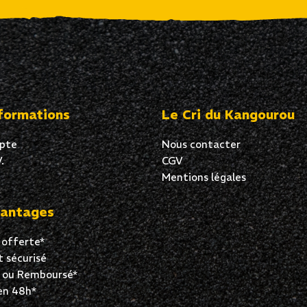
formations
Le Cri du Kangourou
pte
Nous contacter
.
CGV
Mentions légales
antages
 offerte*
 sécurisé
t ou Remboursé*
en 48h*