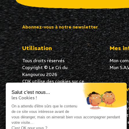
Abonnez-vous à notre newsletter
Utilisation
Mes in
Tous droits réservés
Mon com
Copyright © Le Cri du
Mon S.A.V
Kangourou 2026
CDK utilise des cookies sur ce
site Web pour garantir une
Mes av
Salut c'est nous...
excellente expérience de
les Cookies !
Livraison
navigation à tous ses
On a attendu d'être sûrs que le contenu
Paiement
utilisateurs. En poursuivant
de ce site vous intéresse avant de
Satisfai
votre navigation, vous acceptez
vous déranger, mais on aimerait bien vous accompagner pendant
Expédié 
l’utilisation de cookies.
votre visite...
C'est OK pour vous ?