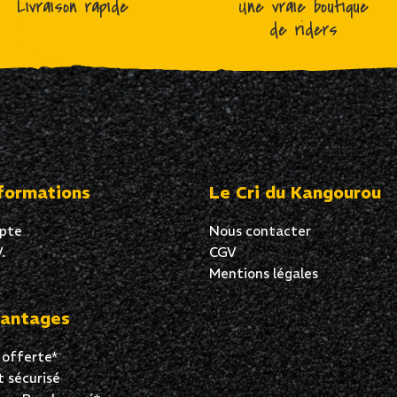
Livraison rapide
Une vraie boutique
de riders
formations
Le Cri du Kangourou
pte
Nous contacter
.
CGV
Mentions légales
antages
 offerte*
 sécurisé