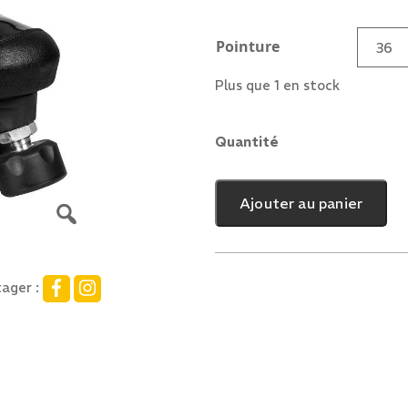
Pointure
Plus que 1 en stock
Quantité
quantité
de
Chaya
Ajouter au panier
Derby
Sapphire
ager :