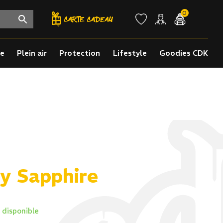
0
re
Plein air
Protection
Lifestyle
Goodies CDK
y Sapphire
 disponible