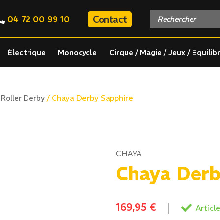
Contact
04 72 00 99 10
Électrique
Monocycle
Cirque / Magie / Jeux / Equilib
/
/ Chaya Derby Sapphire
Roller Derby
CHAYA
Chaya Derb
169,95
€
Article