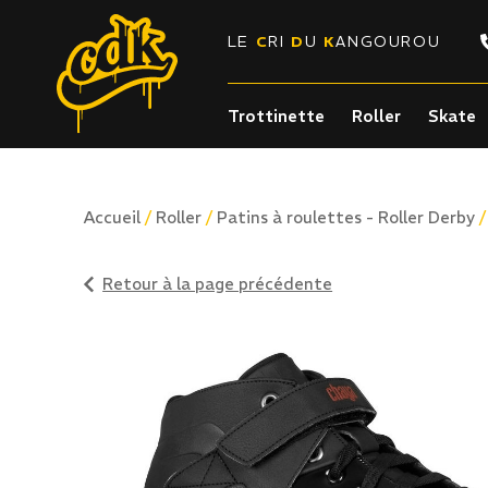
LE
C
RI
D
U
K
ANGOUROU
Trottinette
Roller
Skate
/
/
Accueil
Roller
Patins à roulettes - Roller Derby
Retour à la page précédente