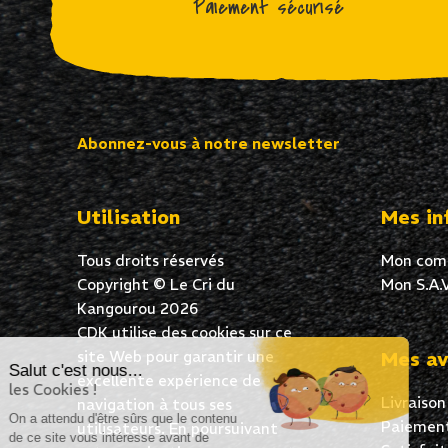
Paiement sécurisé
Abonnez-vous à notre newsletter
Utilisation
Mes in
Tous droits réservés
Mon com
Copyright © Le Cri du
Mon S.A.V
Kangourou 2026
CDK utilise des cookies sur ce
site Web pour garantir une
Mes av
Salut c'est nous...
excellente expérience de
les Cookies !
Livraison
navigation à tous ses
On a attendu d'être sûrs que le contenu
Paiement
utilisateurs. En poursuivant
de ce site vous intéresse avant de