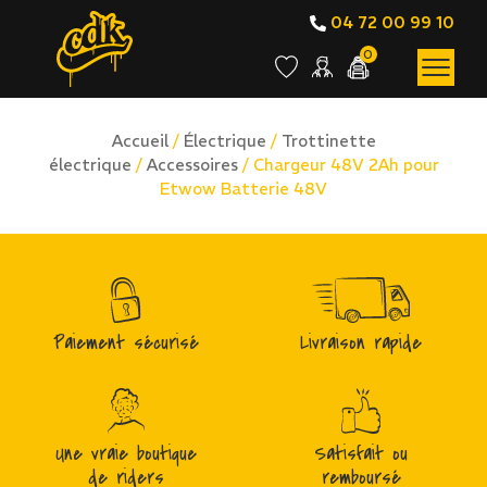
04 72 00 99 10
0
Accueil
/
Électrique
/
Trottinette
électrique
/
Accessoires
/ Chargeur 48V 2Ah pour
Etwow Batterie 48V
Paiement sécurisé
Livraison rapide
Une vraie boutique
Satisfait ou
de riders
remboursé