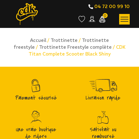
04 72 00 99 10
0
Accueil
/
Trottinette
/
Trottinette
freestyle
/
Trottinette Freestyle complète
/ CDK
Titan Complete Scooter Black Shiny
Paiement sécurisé
Livraison rapide
Une vraie boutique
Satisfait ou
de riders
remboursé