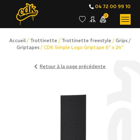
04 72 00 99 10
0
Accueil
/
Trottinette
/
Trottinette freestyle
/
Grips /
Griptapes
/ CDK Simple Logo Griptape 6″ x 24″
Retour à la page précédente