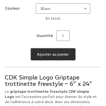
Couleur
En stock
Quantité
quantité
de
CDK
Ajouter au panier
Simple
Logo
Griptape
6"
CDK Simple Logo Griptape
x
trottinette freestyle – 6″ x 24″
24"
Le
griptape trottinette freestyle CDK simple
Logo
est l’accessoire parfait pour donner du style et
de l’adhérence à votre deck. Avec ses dimensions