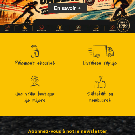
En savoir +
Paiement sécurisé
Livraison rapide
Une vraie boutique
Satisfait ou
de riders
remboursé
Abonnez-vous à notre newsletter