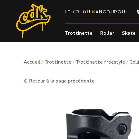
LE
C
RI
D
U
K
ANGOUROU
Trottinette
Roller
Skate
/
/
/
Accueil
Trottinette
Trottinette freestyle
Coll
Retour à la page précédente