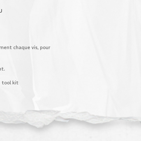
U
ivement chaque vis, pour
nt.
 tool kit