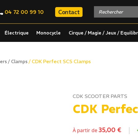
Contact
04 72 00 99 10
Électrique
Monocycle
Cirque / Magie / Jeux / Equilib
/ CDK Perfect SCS Clamps
iers / Clamps
CDK SCOOTER PARTS
CDK Perfec
35,00
€
À partir de