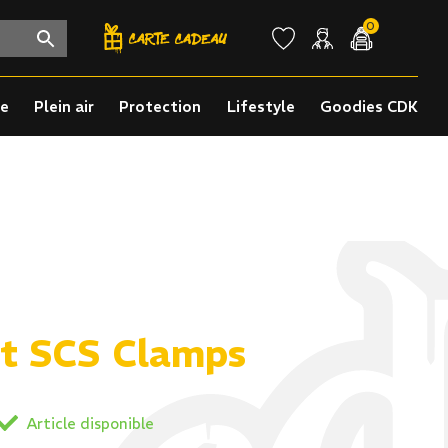
0
re
Plein air
Protection
Lifestyle
Goodies CDK
t SCS Clamps
Article disponible