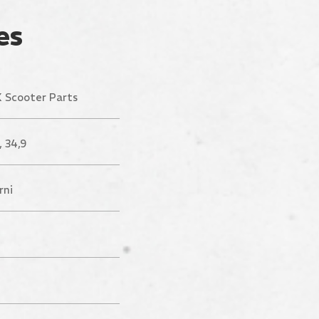
es
 Scooter Parts
, 34,9
rni