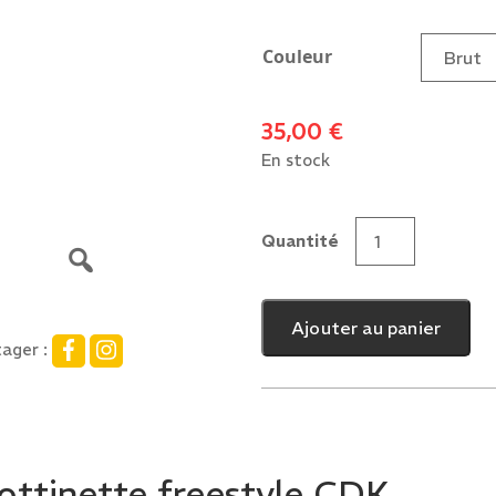
Couleur
35,00
€
En stock
Quantité
quantité
de
CDK
Ajouter au panier
Perfect
ager :
SCS
Clamps
rottinette freestyle CDK