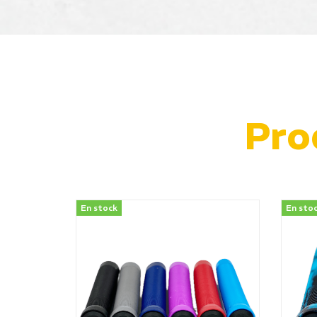
Pro
En stock
En sto