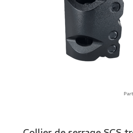
Part
Collier de serrage SCS t