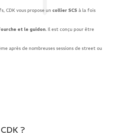
sifs, CDK vous propose un
collier SCS
à la fois
fourche et le guidon
. Il est conçu pour être
ême après de nombreuses sessions de street ou
e CDK ?