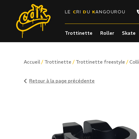
LE
C
RI
D
U
K
ANGOUROU
Trottinette
Roller
Skate
/
/
/
Accueil
Trottinette
Trottinette freestyle
Coll
Retour à la page précédente