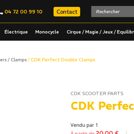
Contact
04 72 00 99 10
Électrique
Monocycle
Cirque / Magie / Jeux / Equilib
/ CDK Perfect Double Clamps
iers / Clamps
CDK SCOOTER PARTS
CDK Perfec
Vendu par 1
20,00
€
À partir de