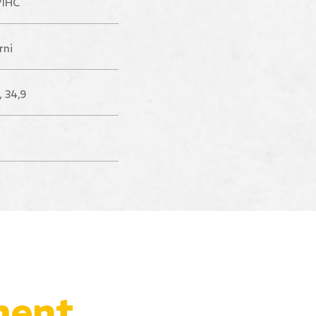
/IHC
rni
, 34,9
ment