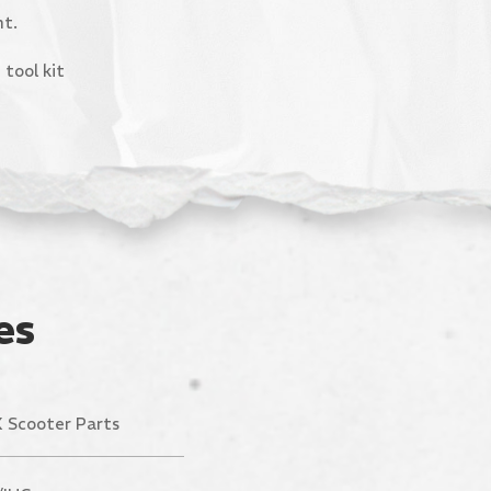
nt.
 tool kit
es
 Scooter Parts