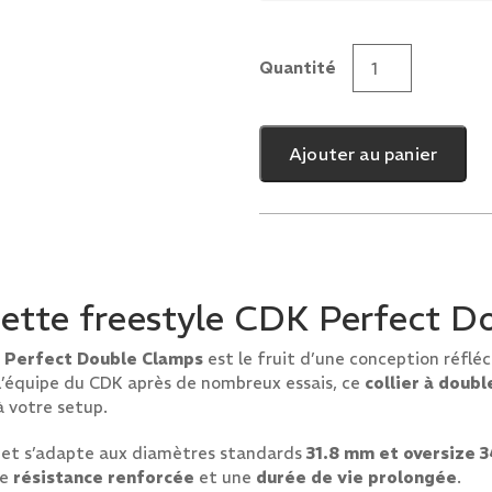
Quantité
quantité
de
CDK
Ajouter au panier
Perfect
Double
Clamps
inette freestyle CDK Perfect 
K Perfect Double Clamps
est le fruit d’une conception réfléc
 l’équipe du CDK après de nombreux essais, ce
collier à doubl
 votre setup.
, et s’adapte aux diamètres standards
31.8 mm et oversize 
ne
résistance renforcée
et une
durée de vie prolongée
.