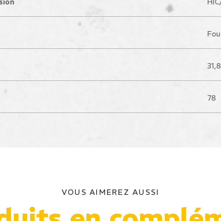
sion
HIC
Fou
31,8
78
VOUS AIMEREZ AUSSI
duits en complé