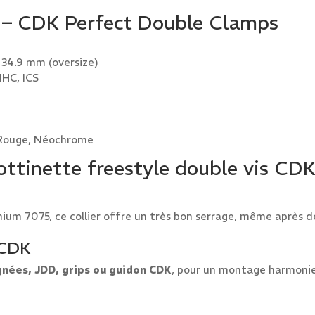
s – CDK Perfect Double Clamps
 34.9 mm (oversize)
 IHC, ICS
, Rouge, Néochrome
rottinette freestyle double vis CDK
ium 7075, ce collier offre un très bon serrage, même après de
 CDK
gnées, JDD, grips ou guidon CDK
, pour un montage harmonie