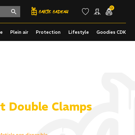
0
re
Plein air
Protection
Lifestyle
Goodies CDK
t Double Clamps
Article non disponible