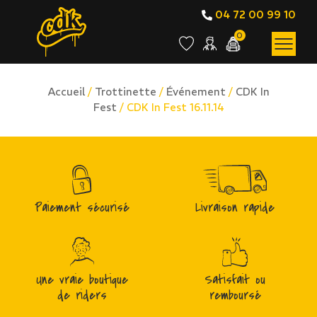
04 72 00 99 10
0
Accueil
/
Trottinette
/
Événement
/
CDK In
Fest
/ CDK In Fest 16.11.14
Paiement sécurisé
Livraison rapide
Une vraie boutique
Satisfait ou
de riders
remboursé