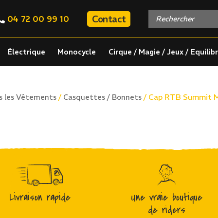
Contact
04 72 00 99 10
Électrique
Monocycle
Cirque / Magie / Jeux / Equilib
/
/ Cap RTB Summit M
s les Vêtements
Casquettes / Bonnets
Livraison rapide
Une vraie boutique
de riders