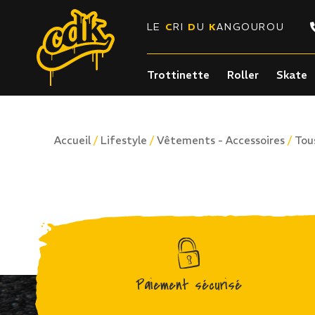
LE
C
RI
D
U
K
ANGOUROU
Trottinette
Roller
Skate
/
/
/
Accueil
Lifestyle
Vêtements - Accessoires
Tou
Paiement sécurisé