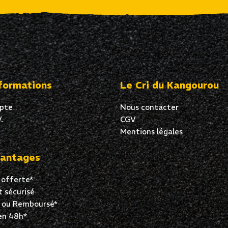
formations
Le Cri du Kangourou
pte
Nous contacter
.
CGV
Mentions légales
antages
 offerte*
 sécurisé
t ou Remboursé*
en 48h*