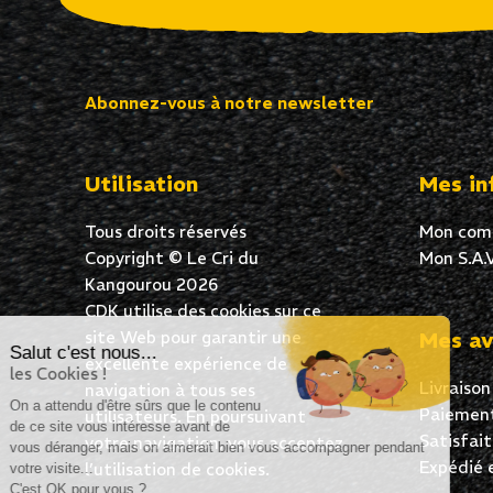
Abonnez-vous à notre newsletter
Utilisation
Mes in
Tous droits réservés
Mon com
Copyright © Le Cri du
Mon S.A.V
Kangourou 2026
CDK utilise des cookies sur ce
site Web pour garantir une
Mes av
Salut c'est nous...
excellente expérience de
les Cookies !
Livraison
navigation à tous ses
On a attendu d'être sûrs que le contenu
Paiement
utilisateurs. En poursuivant
de ce site vous intéresse avant de
Satisfai
votre navigation, vous acceptez
vous déranger, mais on aimerait bien vous accompagner pendant
Expédié 
l’utilisation de cookies.
votre visite...
C'est OK pour vous ?