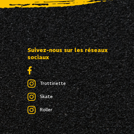
Suivez-nous sur les réseaux
sociaux
Trottinette
Skate
Roller