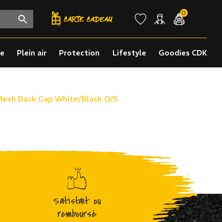
0
re
Plein air
Protection
Lifestyle
Goodies CDK
esh Back Cap White/Black O/S
Satisfait ou
remboursé