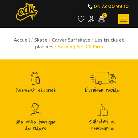
04 72 00 99 10
0
Accueil
/
Skate
/
Carver Surfskate
/
Les trucks et
platines
/ Bushing Set CX Firm
Paiement sécurisé
Livraison rapide
Une vraie boutique
Satisfait ou
de riders
remboursé