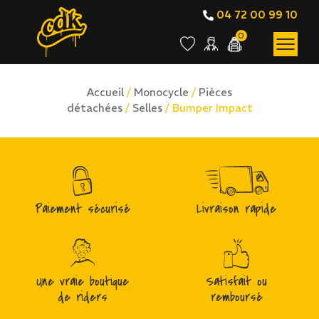
04 72 00 99 10
0
Accueil
/
Monocycle
/
Pièces
détachées
/
Selles
/ Bumper Impact
Paiement sécurisé
Livraison rapide
Une vraie boutique
Satisfait ou
de riders
remboursé