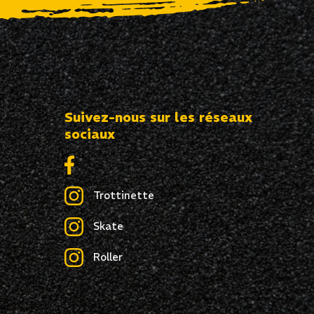
Suivez-nous sur les réseaux
sociaux
Trottinette
Skate
Roller