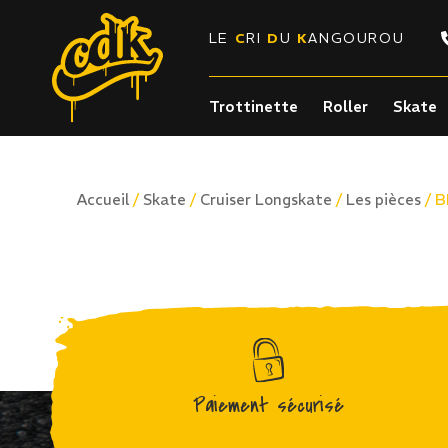
LE
C
RI
D
U
K
ANGOUROU
Trottinette
Roller
Skate
/
/
/
/ 
Accueil
Skate
Cruiser Longskate
Les pièces
Paiement sécurisé