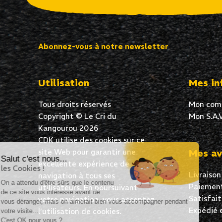
Abonnez-vous à notre newsletter
Utilisation
Mes in
Tous droits réservés
Mon com
Copyright © Le Cri du
Mon S.A.V
Kangourou 2026
CDK utilise des cookies sur ce
site Web pour garantir une
Mes av
Salut c'est nous...
excellente expérience de
les Cookies !
Livraison
navigation à tous ses
On a attendu d'être sûrs que le contenu
Paiement
utilisateurs. En poursuivant
de ce site vous intéresse avant de
Satisfai
votre navigation, vous acceptez
vous déranger, mais on aimerait bien vous accompagner pendant
Expédié 
l’utilisation de cookies.
votre visite...
C'est OK pour vous ?