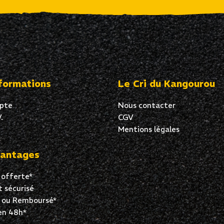
formations
Le Cri du Kangourou
pte
Nous contacter
.
CGV
Mentions légales
antages
 offerte*
 sécurisé
t ou Remboursé*
en 48h*