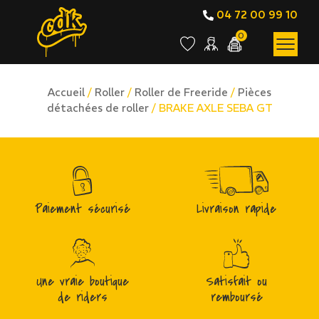
04 72 00 99 10
0
Accueil
/
Roller
/
Roller de Freeride
/
Pièces
détachées de roller
/ BRAKE AXLE SEBA GT
Paiement sécurisé
Livraison rapide
Une vraie boutique
Satisfait ou
de riders
remboursé