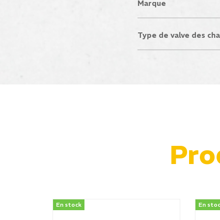
Marque
Type de valve des ch
Pro
En stock
En sto