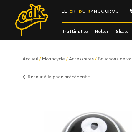
LE
C
RI
D
U
K
ANGOUROU
Trottinette
Roller
Skate
/
/
/
Accueil
Monocycle
Accessoires
Bouchons de va
Retour à la page précédente