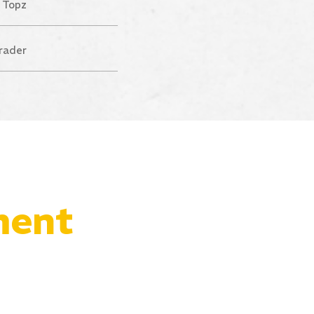
k Topz
rader
ment