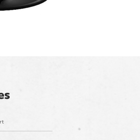
es
rt