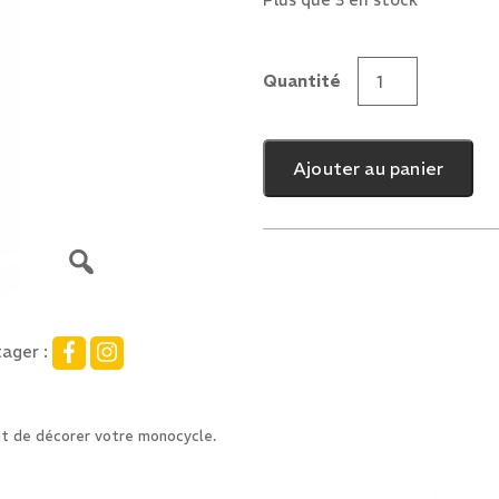
Plus que 3 en stock
Quantité
quantité
de
Bouchon
Ajouter au panier
de
valve
8
ager :
nt de décorer votre monocycle.