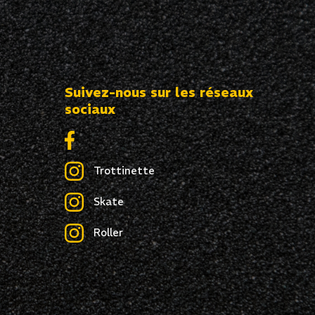
Suivez-nous sur les réseaux
sociaux
Trottinette
Skate
Roller