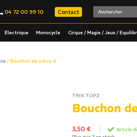
Contact
04 72 00 99 10
Électrique
Monocycle
Cirque / Magie / Jeux / Equilib
/ Bouchon de valve 8
lve
TRIK TOPZ
Bouchon de
3,50
€
Article d