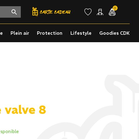
0
re
Plein air
Protection
Lifestyle
Goodies CDK
 valve 8
isponible