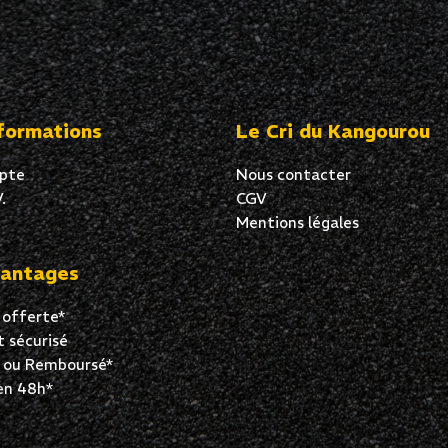
formations
Le Cri du Kangourou
pte
Nous contacter
.
CGV
Mentions légales
antages
 offerte*
 sécurisé
t ou Remboursé*
en 48h*