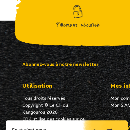
Paiement sécurisé
Abonnez-vous à notre newsletter
Utilisation
Mes in
Tous droits réservés
Mon com
Copyright © Le Cri du
Mon S.A.V
Kangourou 2026
CDK utilise des cookies sur ce
site Web pour garantir une
Mes av