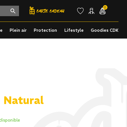
0
re
Plein air
Protection
Lifestyle
Goodies CDK
 Natural
disponible