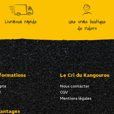
Livraison rapide
Une vraie boutique
de riders
formations
Le Cri du Kangourou
pte
Nous contacter
.
CGV
Mentions légales
antages