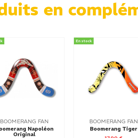
duits en complé
ck
En stock
BOOMERANG FAN
BOOMERANG FA
oomerang Napoléon
Boomerang Tiger
Original