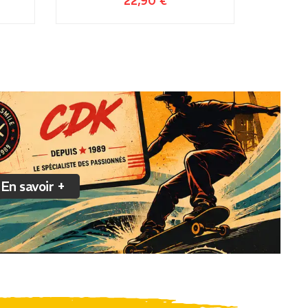
22,90
€
En savoir +