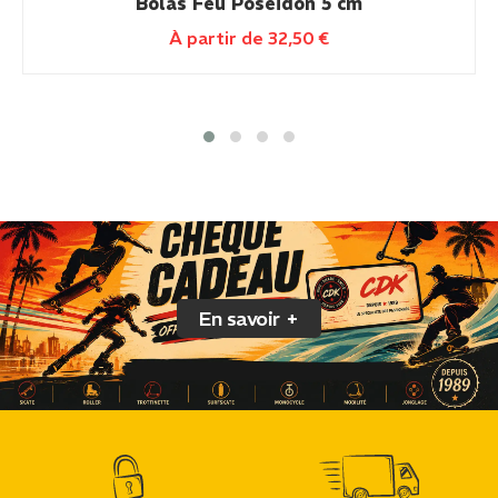
Bolas Feu Poseidon 5 cm
À partir de
32,50
€
En savoir +