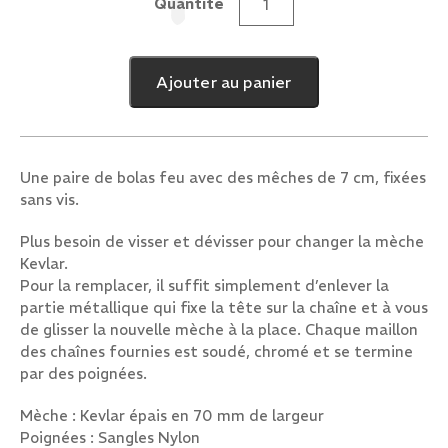
Quantité
quantité
de
Bolas
Ajouter au panier
Feu
Poseidon
7
cm
Une paire de bolas feu avec des mêches de 7 cm, fixées
sans vis.
Plus besoin de visser et dévisser pour changer la mèche
Kevlar.
Pour la remplacer, il suffit simplement d’enlever la
partie métallique qui fixe la tête sur la chaîne et à vous
de glisser la nouvelle mèche à la place. Chaque maillon
des chaînes fournies est soudé, chromé et se termine
par des poignées.
Mèche : Kevlar épais en 70 mm de largeur
Poignées : Sangles Nylon