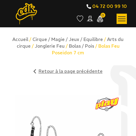
04 72 00 99 10
0
Accueil
/
Cirque / Magie / Jeux / Equilibre
/
Arts du
cirque
/
Jonglerie Feu
/
Bolas / Pois
/ Bolas Feu
Poseidon 7 cm
Retour à la page précédente