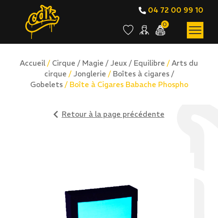
04 72 00 99 10
0
Accueil
/
Cirque / Magie / Jeux / Equilibre
/
Arts du
cirque
/
Jonglerie
/
Boîtes à cigares /
Gobelets
/ Boîte à Cigares Babache Phospho
Retour à la page précédente