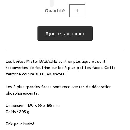
Quantité
quantité
de
Boîte
Ajouter au panier
à
Cigares
Babache
Phospho
Les boîtes Mister BABACHE sont en plastique et sont
recouvertes de feutrine sur les 4 plus petites faces. Cette
feutrine couvre aussi les arêtes.
Les 2 plus grandes faces sont recouvertes de décoration
phosphorescente.
Dimension : 130 x 55 x 195 mm
Poids : 295 g
Prix pour l’unité.