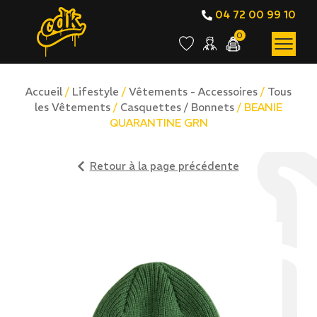
04 72 00 99 10
0
Accueil
/
Lifestyle
/
Vêtements - Accessoires
/
Tous
les Vêtements
/
Casquettes / Bonnets
/ BEANIE
QUARANTINE GRN
Retour à la page précédente