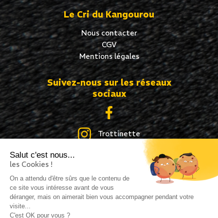
Le Cri du Kangourou
Nous contacter
CGV
Mentions légales
Suivez-nous sur les réseaux
sociaux
Trottinette
Salut c'est nous...
Skate
les Cookies !
Roller
On a attendu d'être sûrs que le contenu de
ce site vous intéresse avant de vous
déranger, mais on aimerait bien vous accompagner pendant votre
visite...
C'est OK pour vous ?