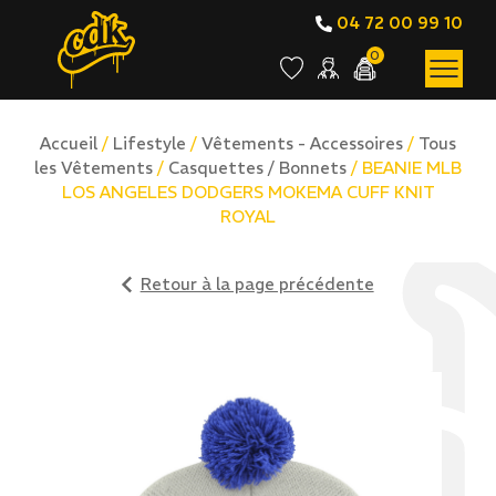
04 72 00 99 10
0
Accueil
/
Lifestyle
/
Vêtements - Accessoires
/
Tous
les Vêtements
/
Casquettes / Bonnets
/ BEANIE MLB
LOS ANGELES DODGERS MOKEMA CUFF KNIT
ROYAL
Retour à la page précédente