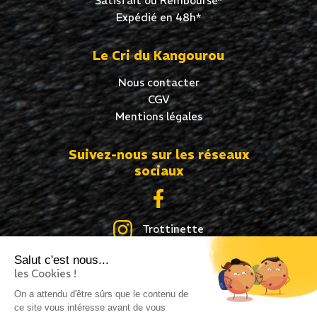
Satisfait ou Remboursé*
Expédié en 48h*
Le Cri du Kangourou
Nous contacter
CGV
Mentions légales
Suivez-nous sur les réseaux
sociaux
Trottinette
Salut c'est nous...
Skate
les Cookies !
Roller
On a attendu d'être sûrs que le contenu de
ce site vous intéresse avant de vous