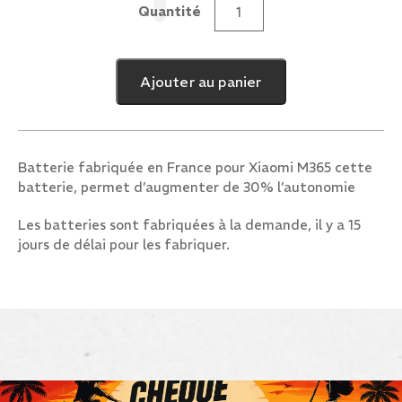
Quantité
quantité
de
Batterie
Ajouter au panier
36v
10,5
Ah
pour
Batterie fabriquée en France pour Xiaomi M365 cette
Xiaomi
batterie, permet d’augmenter de 30% l’autonomie
365
Les batteries sont fabriquées à la demande, il y a 15
jours de délai pour les fabriquer.