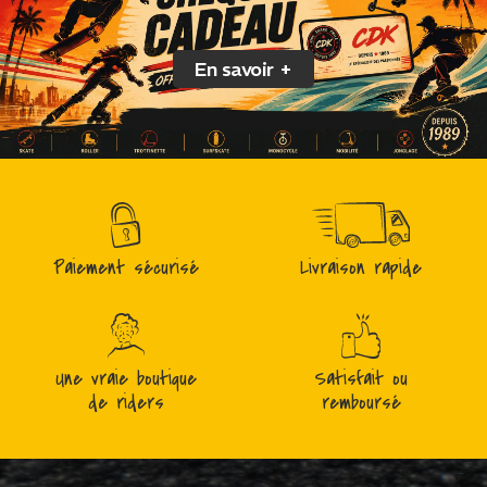
En savoir +
Paiement sécurisé
Livraison rapide
Une vraie boutique
Satisfait ou
de riders
remboursé