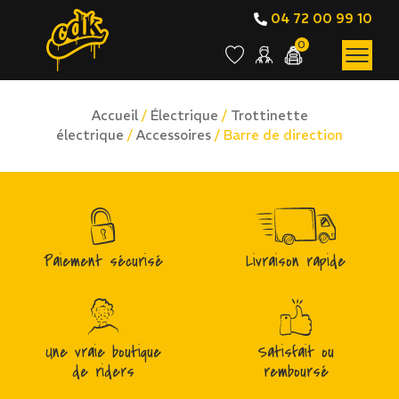
04 72 00 99 10
0
Accueil
/
Électrique
/
Trottinette
électrique
/
Accessoires
/ Barre de direction
Paiement sécurisé
Livraison rapide
Une vraie boutique
Satisfait ou
de riders
remboursé