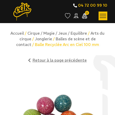
04 72 00 99 10
0
Accueil
/
Cirque / Magie / Jeux / Equilibre
/
Arts du
cirque
/
Jonglerie
/
Balles de scène et de
contact
/ Balle Recyclée Arc en Ciel 100 mm
Retour à la page précédente