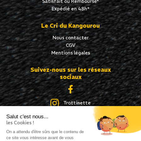
Satisfait ou Remboursé*
Expédié en 48h*
Le Cri du Kangourou
Nous contacter
CGV
Mentions légales
Suivez-nous sur les réseaux
sociaux
Trottinette
Salut c'est nous...
Skate
les Cookies !
Roller
On a attendu d'être sûrs que le contenu de
ce site vous intéresse avant de vous