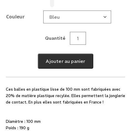
Couleur
Quantité
quantité
de
Balle
Ajouter au panier
Recyclée
Arc
en
Ciel
Ces balles en plastique lisse de 100 mm sont fabriquées avec
100
20% de matière plastique recylée. Elles permettent la jonglerie
mm
de contact. En plus elles sont fabriquées en France !
Diamètre : 100 mm
Poids : 190 g