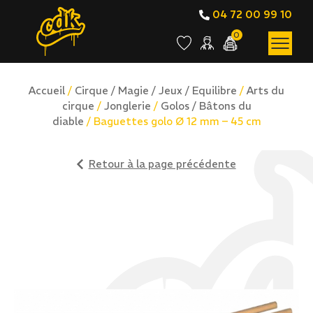
04 72 00 99 10
0
Accueil
/
Cirque / Magie / Jeux / Equilibre
/
Arts du
cirque
/
Jonglerie
/
Golos / Bâtons du
diable
/ Baguettes golo Ø 12 mm – 45 cm
Retour à la page précédente