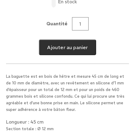
En stock
Quantité
quantité
de
Baguettes
Ajouter au panier
golo
Ø
12
mm
La baguette est en bois de hêtre et mesure 45 cm de long et
-
de 10 mm de diamètre, avec un revêtement en silicone d’1 mm
45
d’épaisseur pour un total de 12 mm et pour un poids de 460
cm
grammes bois et silicone confondu. Ce qui lui procure une très
agréable et d’une bonne prise en main. Le silicone permet une
super adhérence à votre bâton fleur.
Longueur : 45 cm
Section totale : Ø 12 mm