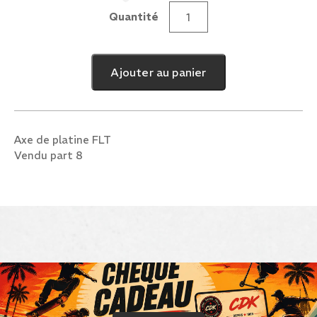
Quantité
quantité
de
Axe
Ajouter au panier
Ground
control
:
FLT
Axe de platine FLT
Vendu part 8