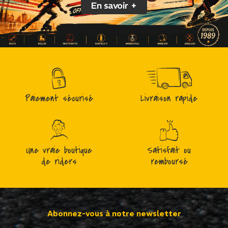
En savoir +
Paiement sécurisé
Livraison rapide
Une vraie boutique
Satisfait ou
de riders
remboursé
Abonnez-vous à notre newsletter