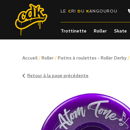
LE
C
RI
D
U
K
ANGOUROU
Trottinette
Roller
Skate
/
/
Accueil
Roller
Patins à roulettes - Roller Derby
Retour à la page précédente