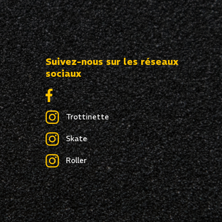
Suivez-nous sur les réseaux
sociaux
Trottinette
Skate
Roller