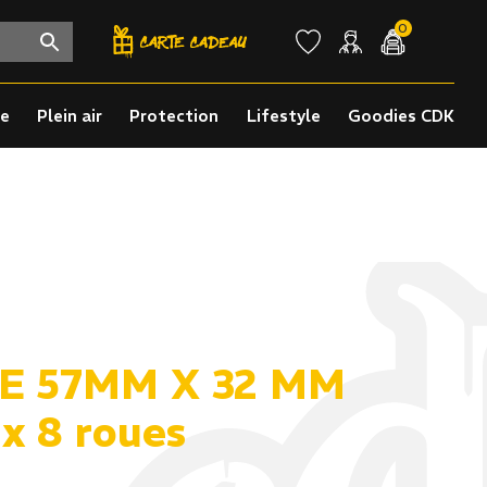
0
re
Plein air
Protection
Lifestyle
Goodies CDK
E 57MM X 32 MM
x 8 roues