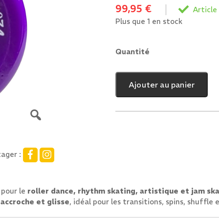
99,95
€
Article
Plus que 1 en stock
Quantité
quantité
de
ATOM
Ajouter au panier
TONE
57MM
X
32
MM
Purple
ager :
97A
x
8
 pour le
roller dance, rhythm skating, artistique et jam sk
roues
 accroche et glisse
, idéal pour les transitions, spins, shuffle 