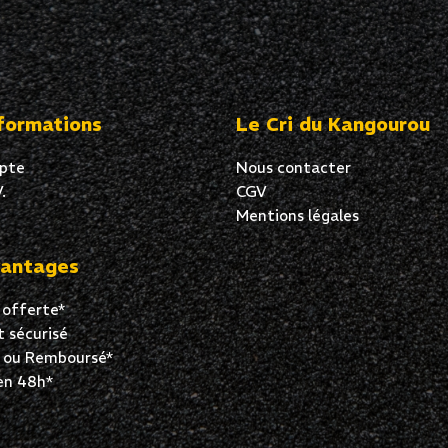
formations
Le Cri du Kangourou
pte
Nous contacter
.
CGV
Mentions légales
antages
 offerte*
 sécurisé
t ou Remboursé*
en 48h*