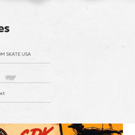
es
M SKATE USA
let