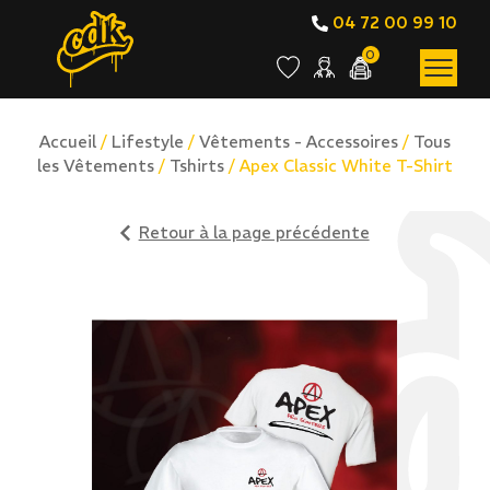
04 72 00 99 10
0
Accueil
/
Lifestyle
/
Vêtements - Accessoires
/
Tous
les Vêtements
/
Tshirts
/ Apex Classic White T-Shirt
Retour à la page précédente