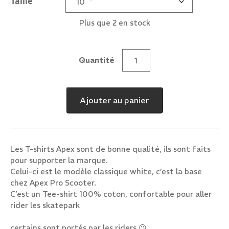
Taille
Plus que 2 en stock
Quantité
quantité
de
Apex
Ajouter au panier
Classic
White
T-
Shirt
Les T-shirts Apex sont de bonne qualité, ils sont faits
pour supporter la marque.
Celui-ci est le modèle classique white, c’est la base
chez Apex Pro Scooter.
C’est un Tee-shirt 100% coton, confortable pour aller
rider les skatepark
certains sont portés par les riders 😉