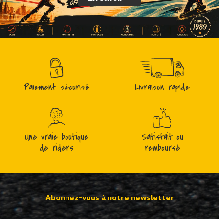
Paiement sécurisé
Livraison rapide
Une vraie boutique
Satisfait ou
de riders
remboursé
Abonnez-vous à notre newsletter