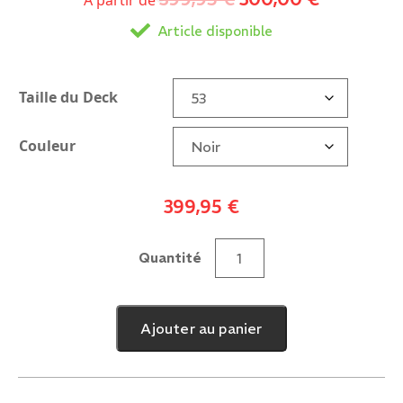
À partir de
Article disponible
Taille du Deck
Couleur
399,95
€
Quantité
quantité
de
Apex
Ajouter au panier
6"
Box
Cut
Deck