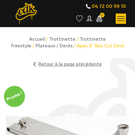
04 72 00 99 10
0
Accueil
/
Trottinette
/
Trottinette
freestyle
/
Plateaux / Decks
/ Apex 6″ Box Cut Deck
Retour à la page précédente
Promo !