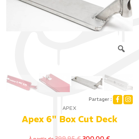
Partager :
APEX
Apex 6" Box Cut Deck
399,95
€
300,00
€