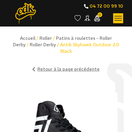
04 72 00 99 10
0
Accueil
/
Roller
/
Patins à roulettes - Roller
Derby
/
Roller Derby
/ Antik Skyhawk Outdoor 2.0
Black
Retour à la page précédente