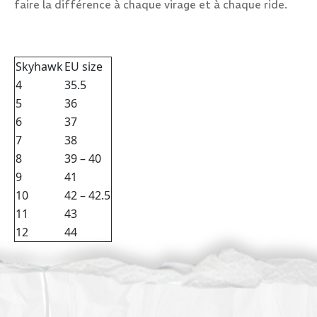
faire la différence à chaque virage et à chaque ride.
Skyhawk
EU size
4
35.5
5
36
6
37
7
38
8
39 – 40
9
41
10
42 – 42.5
11
43
12
44