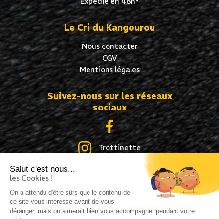
Expédié en 48h*
Le Cri du Kangourou
Nous contacter
CGV
Mentions légales
Suivez-nous sur les réseaux
sociaux
Trottinette
Salut c'est nous...
Skate
les Cookies !
Roller
On a attendu d'être sûrs que le contenu de
ce site vous intéresse avant de vous
déranger, mais on aimerait bien vous accompagner pendant votre