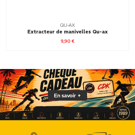
QU-AX
Extracteur de manivelles Qu-ax
9,90
€
En savoir +