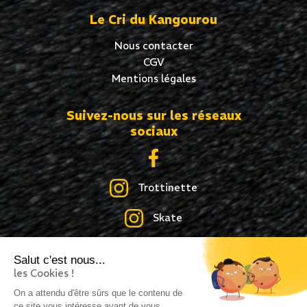
Le Cri du Kangourou
Nous contacter
CGV
Mentions légales
Suivez-nous sur les réseaux
sociaux
Trottinette
Skate
Roller
Salut c'est nous...
les Cookies !
On a attendu d'être sûrs que le contenu de
ce site vous intéresse avant de vous